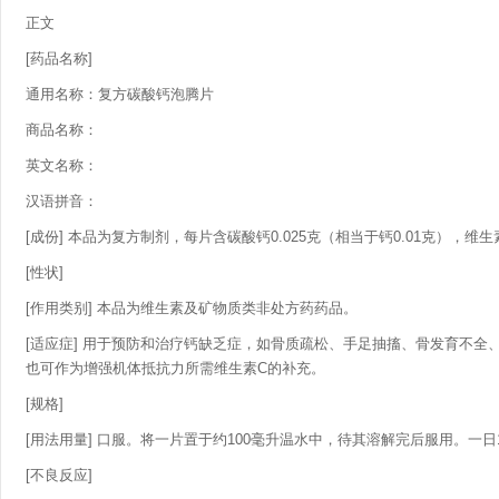
正文
[药品名称]
通用名称：复方碳酸钙泡腾片
商品名称：
英文名称：
汉语拼音：
[成份] 本品为复方制剂，每片含碳酸钙0.025克（相当于钙0.01克），维生
[性状]
[作用类别] 本品为维生素及矿物质类非处方药药品。
[适应症] 用于预防和治疗钙缺乏症，如骨质疏松、手足抽搐、骨发育不
也可作为增强机体抵抗力所需维生素C的补充。
[规格]
[用法用量] 口服。将一片置于约100毫升温水中，待其溶解完后服用。一日
[不良反应]