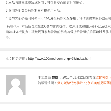
2.本品与肝素或华法林联用，可引起凝血酶原时间缩短。
3.服用洋地黄类药物期间不得使用本品。
4.如与其他药物同时使用可能会发生药物相互作用，详情请咨询医师或药
[药理作用] 本品所含维生素C参与体内抗体、胶原形成和组织修补以及碳
增加机体抵抗力；碳酸钙可参与骨骼的形成与骨折后骨组织的再建以及肌
等。
本文固定链接：
http://www.100med.com.cn/p=37/index.html
本文章由
曾航
于2015年01月22日发布在
维矿补益
,
转载请注明：
复方碳酸钙泡腾片-北京拓实创见医药