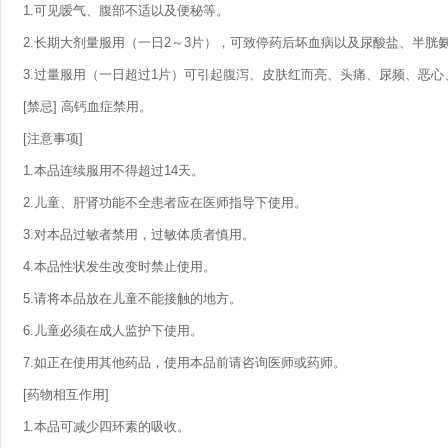
1.可见嗳气、腹部不适以及便秘等。
2.长期大剂量服用（一日2～3片），可致停药后坏血病以及尿酸盐、半胱
3.过量服用（一日超过1片）可引起腹泻、皮肤红而亮、头痛、尿频、恶
[禁忌] 高钙血症禁用。
[注意事项]
1.本品连续服用不得超过14天。
2.儿童、肝肾功能不全患者应在医师指导下使用。
3.对本品过敏者禁用，过敏体质者慎用。
4.本品性状发生改变时禁止使用。
5.请将本品放在儿童不能接触的地方。
6.儿童必须在成人监护下使用。
7.如正在使用其他药品，使用本品前请咨询医师或药师。
[药物相互作用]
1.本品可减少四环素的吸收。