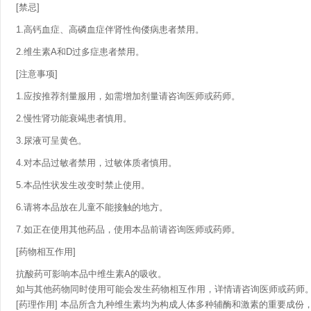
[禁忌]
1.高钙血症、高磷血症伴肾性佝偻病患者禁用。
2.维生素A和D过多症患者禁用。
[注意事项]
1.应按推荐剂量服用，如需增加剂量请咨询医师或药师。
2.慢性肾功能衰竭患者慎用。
3.尿液可呈黄色。
4.对本品过敏者禁用，过敏体质者慎用。
5.本品性状发生改变时禁止使用。
6.请将本品放在儿童不能接触的地方。
7.如正在使用其他药品，使用本品前请咨询医师或药师。
[药物相互作用]
抗酸药可影响本品中维生素A的吸收。
如与其他药物同时使用可能会发生药物相互作用，详情请咨询医师或药师
[药理作用] 本品所含九种维生素均为构成人体多种辅酶和激素的重要成